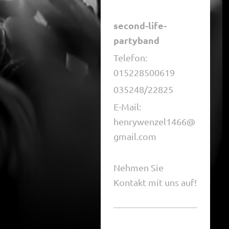
second-life-
partyband
Telefon:
015228500619
035248/22825
E-Mail:
henrywenzel1466@
gmail.com
Nehmen Sie
Kontakt mit uns auf!