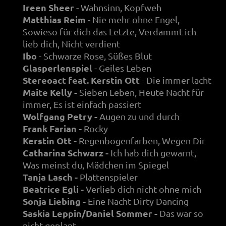
Ireen Sheer
- Wahnsinn, Kopfweh
Matthias Reim
- Nie mehr ohne Engel,
Sowieso für dich das Letzte, Verdammt ich
lieb dich, Nicht verdient
Ibo
- Schwarze Rose, Süßes Blut
Glasperlenspiel
- Geiles Leben
Stereoact feat. Kerstin Ott
- Die immer lacht
Maite Kelly -
Sieben Leben, Heute Nacht für
immer, Es ist einfach passiert
Wolfgang Petry -
Augen zu und durch
Frank Farian -
Rocky
Kerstin Ott -
Regenbogenfarben, Wegen Dir
Catharina Schwarz -
Ich hab dich gewarnt,
Was meinst du, Mädchen im Spiegel
Tanja Lasch -
Plattenspieler
Beatrice Egli -
Verlieb dich nicht ohne mich
Sonja Liebing -
Eine Nacht Dirty Dancing
Saskia Leppin/Daniel Sommer -
Das war so
nicht geplant