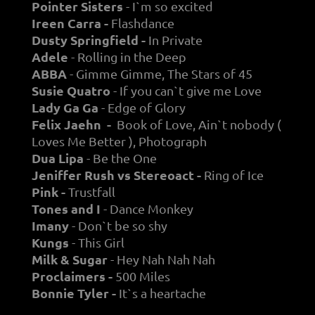
Pointer Sisters
- I`m so excited
Ireen Carra -
Flashdance
Dusty Springfield -
In Private
Adele
- Rolling in the Deep
ABBA
- Gimme Gimme, The Stars of 45
Susie Quatro
- If you can`t give me Love
Lady Ga Ga
- Edge of Glory
Felix Jaehn -
Book of Love, Ain`t nobody (
Loves Me Better ), Photograph
Dua Lipa
- Be the One
Jeniffer Rush vs Stereoact -
Ring of Ice
Pink -
Trustfall
Tones and I
- Dance Monkey
Imany
- Don`t be so shy
Kungs
- This Girl
Milk & Sugar
- Hey Nah Nah Nah
Proclaimers -
500 Miles
Bonnie Tyler -
It`s a heartache