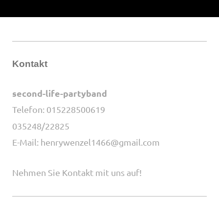
Kontakt
second-life-partyband
Telefon: 015228500619
035248/22825
E-Mail: henrywenzel1466@gmail.com
Nehmen Sie Kontakt mit uns auf!